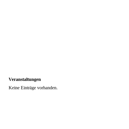
BTB_SfV_hoch_4c_2023 (002)
Veranstaltungen
Keine Einträge vorhanden.