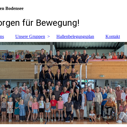
hönen Bodensee
ür Bewegung!
ns
Unsere Gruppen
Hallenbelegungsplan
Kontakt